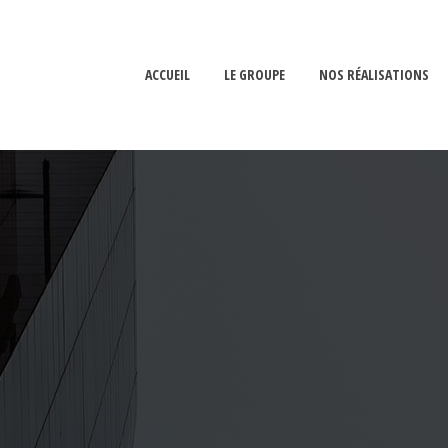
ACCUEIL
LE GROUPE
NOS RÉALISATIONS
PPROCHE
LES ÉTUDES DE STRUCTURE
ÎTRISE D’ŒUVRE
L’ÉCONOMIE DE LA
SSISTANCE
CONSTRUCTION
ISSIONS
OYENS