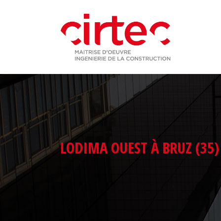
CIRTEC INGÉNIERIE
A
GBI CONTRACTANT GÉNÉRAL
MA
A
LODIMA OUEST À BRUZ (35)
M
M