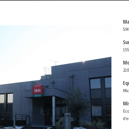
Ma
SM
Su
155
Mo
210
Eq
Mic
Mi
Eco
d'e