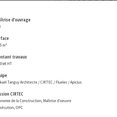
îtrise d'ouvrage
I
rface
5 m²
ntant travaux
0 k€ HT
uipe
kaël Tanguy Architecte / CIRTEC / Fluelec / Apicius
ssion CIRTEC
nomie de la Construction, Maîtrise d'oeuvre
xécution, OPC