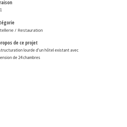
vraison
11
tégorie
ellerie / Restauration
propos de ce projet
tructuration lourde d’un hôtel existant avec
ension de 24 chambres