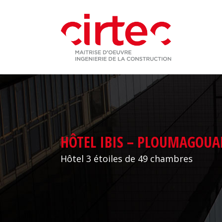
CIRTEC INGÉNIERIE
A
GBI CONTRACTANT GÉNÉRAL
MA
A
HÔTEL IBIS – PLOUMAGOUAR
M
Hôtel 3 étoiles de 49 chambres
M