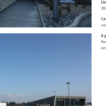
Li
20
Ca
Hôt
A 
Res
ext