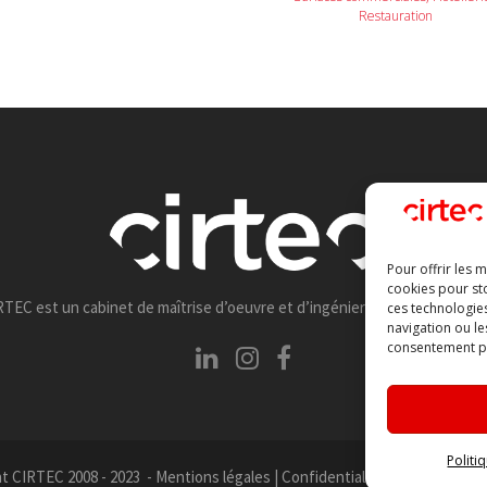
Restauration
Pour offrir les 
cookies pour sto
RTEC est un cabinet de maîtrise d’oeuvre et d’ingénierie de la constructi
ces technologie
navigation ou le
consentement peu
Politi
t CIRTEC 2008 - 2023 -
Mentions légales
|
Confidentialité
- Site mainten