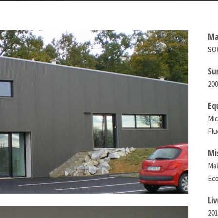
Ma
SO
Su
200
Eq
Mic
Flu
Mi
Mai
Ec
Li
20