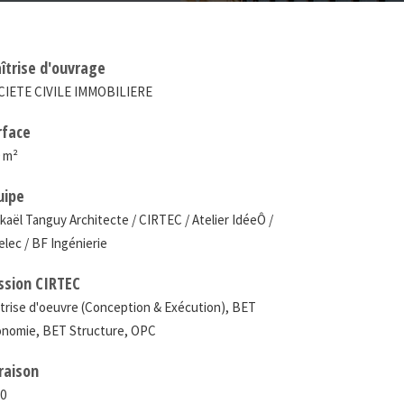
îtrise d'ouvrage
CIETE CIVILE IMMOBILIERE
rface
 m²
uipe
kaël Tanguy Architecte / CIRTEC / Atelier IdéeÔ /
elec / BF Ingénierie
ssion CIRTEC
trise d'oeuvre (Conception & Exécution), BET
onomie, BET Structure, OPC
vraison
10