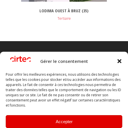
LODIMA OUEST À BRUZ (35)
Tertiaire
Gérer le consentement
Pour offrir les meilleures expériences, nous utilisons des technologies
telles que les cookies pour stocker et/ou accéder aux informations des
appareils. Le fait de consentir à ces technologies nous permettra de
traiter des données telles que le comportement de navigation ou les ID
CIRTEC est un cabinet de maîtrise d’oeuvre et d’ingénierie de la
uniques sur ce site. Le fait de ne pas consentir ou de retirer son
consentement peut avoir un effet négatif sur certaines caractéristiques
construction.
et fonctions.
Accepter